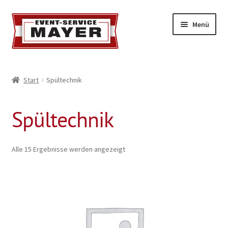
Menü
EVENT-SERVICE MAYER
Start
Spültechnik
Event-Service
Spültechnik
Standort & Öffnungszeiten
Impressionen
Alle 15 Ergebnisse werden angezeigt
Kontakt & Feedback
Impressum
Geschäftsbedingungen