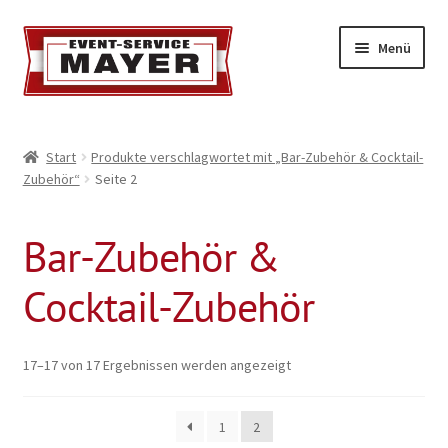
Menü
EVENT-SERVICE MAYER
Start
Produkte verschlagwortet mit „Bar-Zubehör & Cocktail-
Zubehör“
Seite 2
Event-Service
Standort & Öffnungszeiten
Bar-Zubehör &
Impressionen
Cocktail-Zubehör
Kontakt & Feedback
17–17 von 17 Ergebnissen werden angezeigt
Impressum
1
2
Geschäftsbedingungen