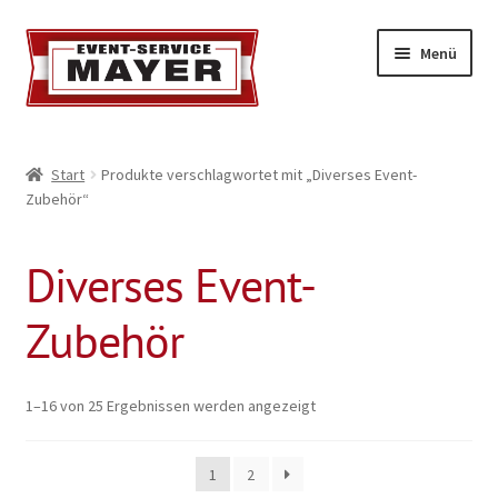
Menü
EVENT-SERVICE MAYER
Start
Produkte verschlagwortet mit „Diverses Event-
Zubehör“
Event-Service
Standort & Öffnungszeiten
Diverses Event-
Impressionen
Zubehör
Kontakt & Feedback
1–16 von 25 Ergebnissen werden angezeigt
Impressum
1
2
Geschäftsbedingungen