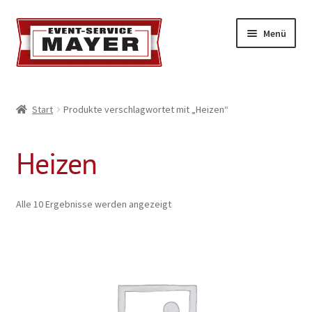
Menü
EVENT-SERVICE MAYER
Start
Produkte verschlagwortet mit „Heizen“
Event-Service
Heizen
Standort & Öffnungszeiten
Impressionen
Alle 10 Ergebnisse werden angezeigt
Kontakt & Feedback
Impressum
Geschäftsbedingungen