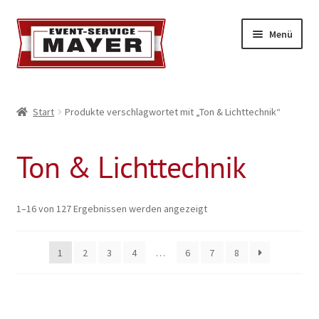
Menü
EVENT-SERVICE MAYER
Start
Produkte verschlagwortet mit „Ton & Lichttechnik“
Event-Service
Ton & Lichttechnik
Standort & Öffnungszeiten
Impressionen
1–16 von 127 Ergebnissen werden angezeigt
Kontakt & Feedback
1
2
3
4
…
6
7
8
Impressum
Geschäftsbedingungen