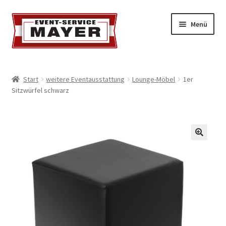
Menü
EVENT-SERVICE MAYER
Start
weitere Eventausstattung
Lounge-Möbel
1er
Sitzwürfel schwarz
Event-Service
Standort & Öffnungszeiten
Impressionen
Kontakt & Feedback
Impressum
Geschäftsbedingungen