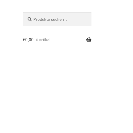
Suchen
Suchen
nach:
€
0,00
0 Artikel