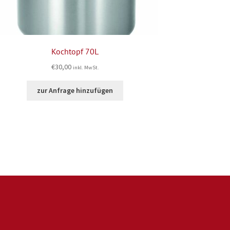
Kochtopf 70L
€
30,00
inkl. MwSt.
zur Anfrage hinzufügen