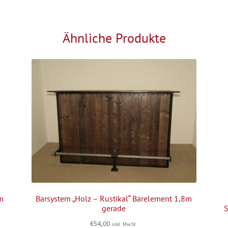
Ähnliche Produkte
4m
Barsystem „Holz – Rustikal“ Barelement 1,8m
gerade
S
€
54,00
inkl. MwSt.