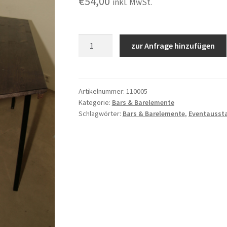
€
54,00
inkl. MwSt.
Barsystem
zur Anfrage hinzufügen
"Holz
-
Rustikal"
Barelement
Artikelnummer:
110005
Kategorie:
Bars & Barelemente
1,8m
Schlagwörter:
Bars & Barelemente
,
Eventausst
schräg
45°
Menge