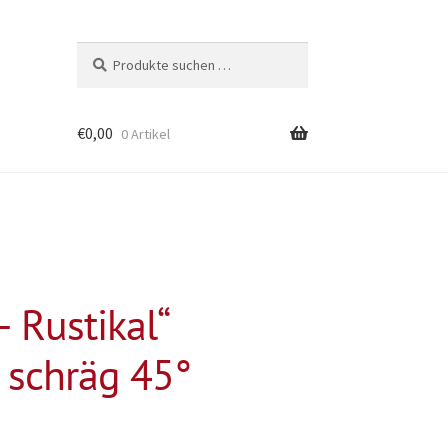
Suchen
Suchen
nach:
€
0,00
0 Artikel
 Rustikal“
 schräg 45°