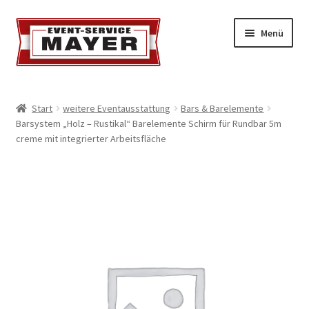
Menü
EVENT-SERVICE MAYER
Start
weitere Eventausstattung
Bars & Barelemente
Barsystem „Holz – Rustikal“ Barelemente Schirm für Rundbar 5m
Event-Service
creme mit integrierter Arbeitsfläche
Standort & Öffnungszeiten
Impressionen
Kontakt & Feedback
Impressum
Geschäftsbedingungen