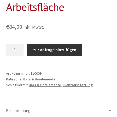
Arbeitsfläche
€
84,00
inkl. MwSt.
Barsystem
zur Anfrage hinzufügen
"Holz
-
Rustikal"
Barelemente
Artikelnummer:
110009
Kategorie:
Bars & Barelemente
Schirm
Schlagwörter:
Bars & Barelemente
,
Eventausstattung
für
Rundbar
5m
creme
Beschreibung
mit