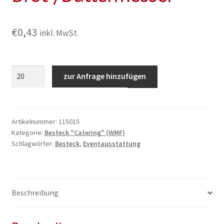
€
0,43
inkl. MwSt.
Besteckserie
zur Anfrage hinzufügen
"Catering"
Brot-/Buttermesser
Menge
Artikelnummer:
115015
Kategorie:
Besteck "Catering" (WMF)
Schlagwörter:
Besteck
,
Eventausstattung
Beschreibung