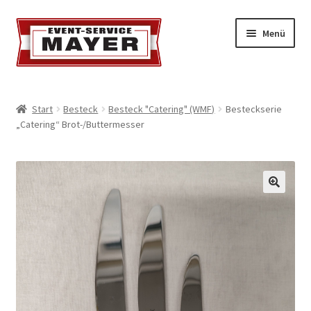
Menü
EVENT-SERVICE MAYER
Start
Besteck
Besteck "Catering" (WMF)
Besteckserie
„Catering“ Brot-/Buttermesser
Event-Service
Standort & Öffnungszeiten
Impressionen
Kontakt & Feedback
Impressum
Geschäftsbedingungen