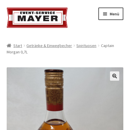
Menü
EVENT-SERVICE MAYER
Start
Getränke & Einwegbecher
Spirituosen
Captain
Morgan 0,7L
Event-Service
Standort & Öffnungszeiten
Impressionen
Kontakt & Feedback
Impressum
Geschäftsbedingungen