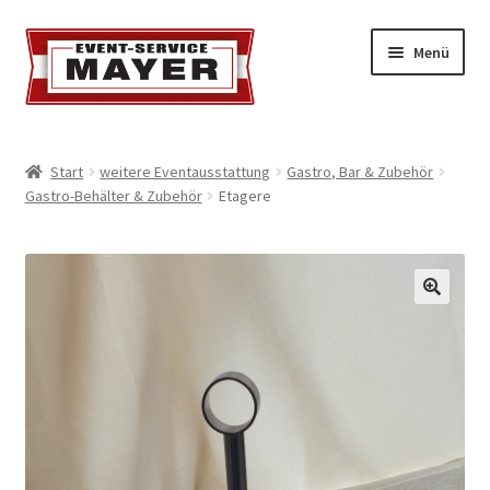
Menü
EVENT-SERVICE MAYER
Start
weitere Eventausstattung
Gastro, Bar & Zubehör
Gastro-Behälter & Zubehör
Etagere
Event-Service
Standort & Öffnungszeiten
Impressionen
Kontakt & Feedback
Impressum
Geschäftsbedingungen