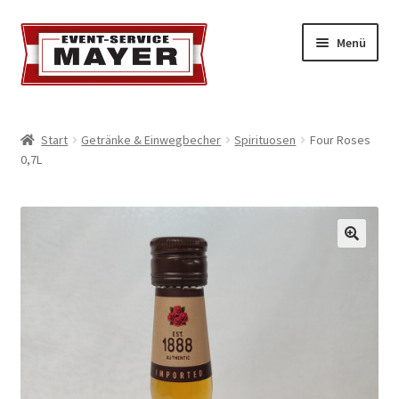
Menü
EVENT-SERVICE MAYER
Start
Getränke & Einwegbecher
Spirituosen
Four Roses
0,7L
Event-Service
Standort & Öffnungszeiten
Impressionen
Kontakt & Feedback
Impressum
Geschäftsbedingungen