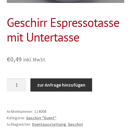
Geschirr Espressotasse
mit Untertasse
€
0,49
inkl. MwSt.
Geschirr
zur Anfrage hinzufügen
Espressotasse
mit
Untertasse
Menge
Artikelnummer:
114008
Kategorie:
Geschirr "Event"
Schlagwörter:
Eventausstattung
,
Geschirr