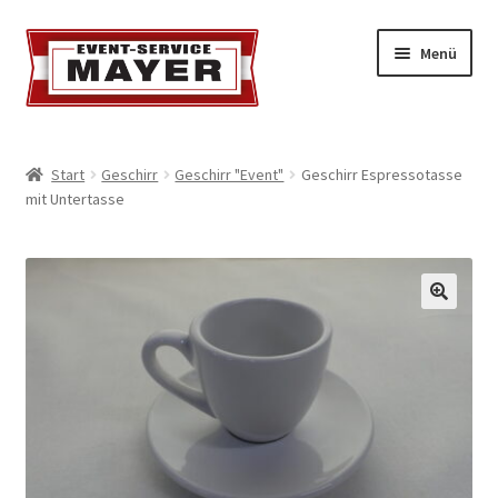
Menü
EVENT-SERVICE MAYER
Start
Geschirr
Geschirr "Event"
Geschirr Espressotasse
mit Untertasse
Event-Service
Standort & Öffnungszeiten
Impressionen
Kontakt & Feedback
Impressum
Geschäftsbedingungen