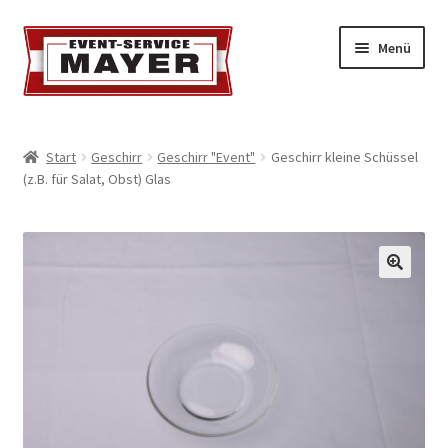
Menü
EVENT-SERVICE MAYER
Start
Geschirr
Geschirr "Event"
Geschirr kleine Schüssel
(z.B. für Salat, Obst) Glas
Event-Service
Standort & Öffnungszeiten
Impressionen
Kontakt & Feedback
Impressum
Geschäftsbedingungen