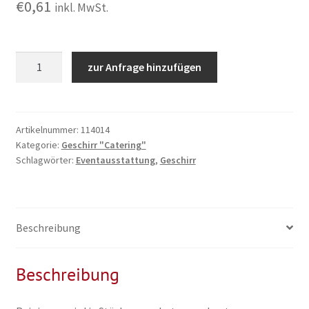
€
0,61
inkl. MwSt.
Geschirr
zur Anfrage hinzufügen
"Catering"
Kaffeetasse
mit
Untertasse
Artikelnummer:
114014
Kategorie:
Geschirr "Catering"
Menge
Schlagwörter:
Eventausstattung
,
Geschirr
Beschreibung
Beschreibung