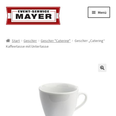
Menü
EVENT-SERVICE MAYER
Start
Geschirr
Geschirr "Catering"
Geschirr „Catering“
Kaffeetasse mit Untertasse
Event-Service
Standort & Öffnungszeiten
Impressionen
Kontakt & Feedback
Impressum
Geschäftsbedingungen