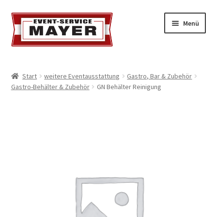
Menü
EVENT-SERVICE MAYER
Start
weitere Eventausstattung
Gastro, Bar & Zubehör
Gastro-Behälter & Zubehör
GN Behälter Reinigung
Event-Service
Standort & Öffnungszeiten
Impressionen
Kontakt & Feedback
Impressum
Geschäftsbedingungen