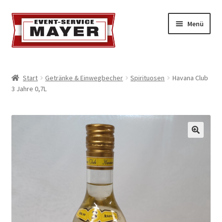
Menü
EVENT-SERVICE MAYER
Start
Getränke & Einwegbecher
Spirituosen
Havana Club
3 Jahre 0,7L
Event-Service
Standort & Öffnungszeiten
Impressionen
Kontakt & Feedback
Impressum
Geschäftsbedingungen