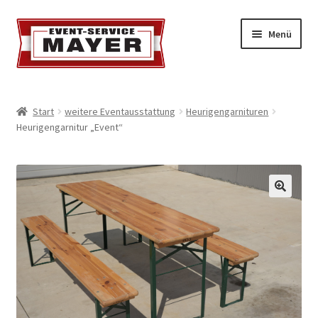
Menü
EVENT-SERVICE MAYER
Start
weitere Eventausstattung
Heurigengarnituren
Heurigengarnitur „Event“
Event-Service
Standort & Öffnungszeiten
Impressionen
Kontakt & Feedback
Impressum
Geschäftsbedingungen