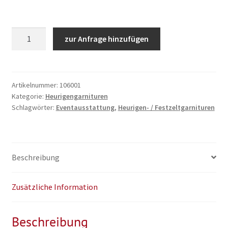
Heurigengarnitur
zur Anfrage hinzufügen
„Event“
Menge
Artikelnummer:
106001
Kategorie:
Heurigengarnituren
Schlagwörter:
Eventausstattung
,
Heurigen- / Festzeltgarnituren
Beschreibung
Zusätzliche Information
Beschreibung