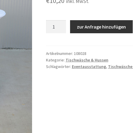
€
10,20
inkl. MwSt.
Husse
zur Anfrage hinzufügen
für
Stehtische
80cm
ø
Artikelnummer:
108028
Kategorie:
Tischwäsche & Hussen
stretch
Schlagwörter:
Eventausstattung
,
Tischwäsche
weiß,
inkl.
Reinigung
Menge