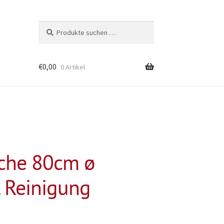
Suchen
Suchen
nach:
€
0,00
0 Artikel
sche 80cm ø
l. Reinigung