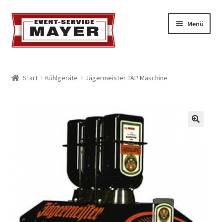
Menü
EVENT-SERVICE MAYER
Start
Kühlgeräte
Jägermeister TAP Maschine
Event-Service
Standort & Öffnungszeiten
Impressionen
Kontakt & Feedback
Impressum
Geschäftsbedingungen