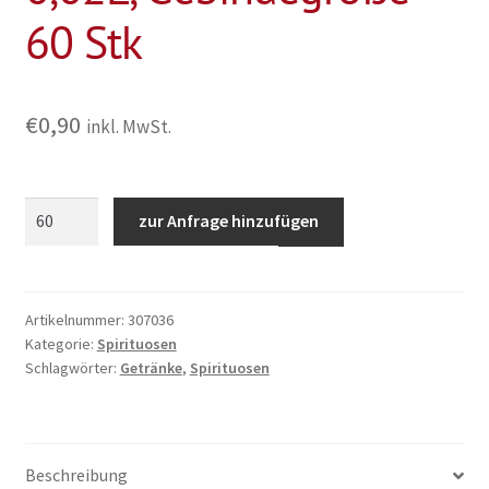
60 Stk
€
0,90
inkl. MwSt.
Jägermeister
zur Anfrage hinzufügen
Turm
0,02L,
Gebindegröße
60
Artikelnummer:
307036
Kategorie:
Spirituosen
Stk
Schlagwörter:
Getränke
,
Spirituosen
Menge
Beschreibung