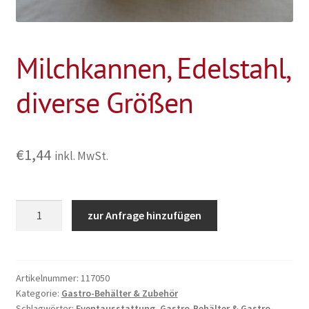
Milchkannen, Edelstahl,
diverse Größen
€
1,44
inkl. MwSt.
Milchkannen,
zur Anfrage hinzufügen
Edelstahl,
diverse
Größen
Menge
Artikelnummer:
117050
Kategorie:
Gastro-Behälter & Zubehör
Schlagwörter:
Eventausstattung
,
Gastro-Behälter & Gastro-