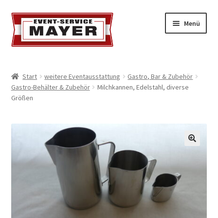
Menü
EVENT-SERVICE MAYER
Start
weitere Eventausstattung
Gastro, Bar & Zubehör
Gastro-Behälter & Zubehör
Milchkannen, Edelstahl, diverse
Event-Service
Größen
Standort & Öffnungszeiten
Impressionen
Kontakt & Feedback
Impressum
Geschäftsbedingungen