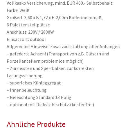
Vollkasko Versicherung, mind. EUR 400.- Selbstbehalt
Farbe: Weiß
Größe: L 3,60 x B 1,72 x H 2,00m Kofferinnenmaß,
6 Palettenstellplätze
Anschluss: 230V / 2800W
Einsatzort: outdoor
Allgemeine Hinweise: Zusatzausstattung aller Anhänger:
– gefederte Achsen! (Transport von z.B. Gläsern und
Porzellantellern problemlos möglich)
– Zurrleisten und Sperrbalken zur korrekten
Ladungssicherung
– superleises Kühlaggregat
– Innenbeleuchtung
– Beleuchtung Standard 13 Polig
– optional mit Diebstahlschutz (kostenfrei)
Ähnliche Produkte