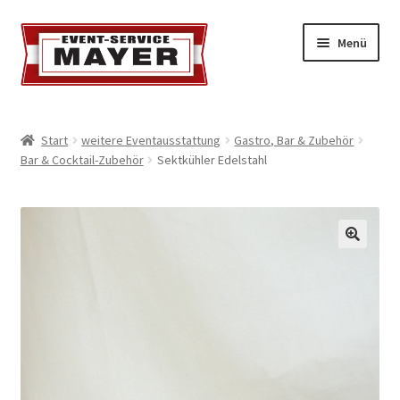
Menü
EVENT-SERVICE MAYER
Start
weitere Eventausstattung
Gastro, Bar & Zubehör
Bar & Cocktail-Zubehör
Sektkühler Edelstahl
Event-Service
Standort & Öffnungszeiten
Impressionen
Kontakt & Feedback
Impressum
Geschäftsbedingungen