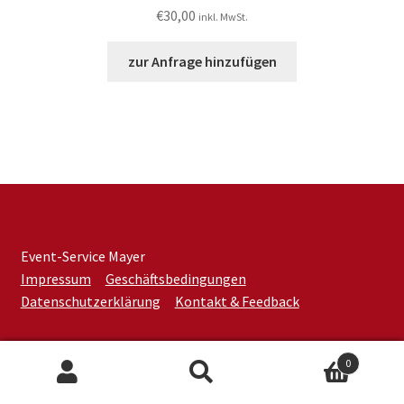
€
30,00
inkl. MwSt.
zur Anfrage hinzufügen
Event-Service Mayer
Impressum
Geschäftsbedingungen
Datenschutzerklärung
Kontakt & Feedback
0
Suchen
Suchen
nach: