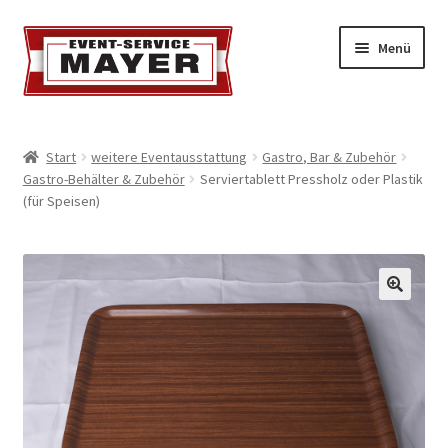
Menü
EVENT-SERVICE MAYER
Start
weitere Eventausstattung
Gastro, Bar & Zubehör
Gastro-Behälter & Zubehör
Serviertablett Pressholz oder Plastik
Event-Service
(für Speisen)
Standort & Öffnungszeiten
Impressionen
Kontakt & Feedback
Impressum
Geschäftsbedingungen