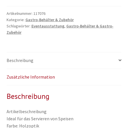
Plastik
(für
Artikelnummer:
117076
Kategorie:
Gastro-Behälter & Zubehör
Speisen)
Schlagwörter:
Eventausstattung
,
Gastro-Behälter & Gastro-
Menge
Zubehör
Beschreibung
Zusätzliche Information
Beschreibung
Artikelbeschreibung
Ideal für das Servieren von Speisen
Farbe: Holzoptik