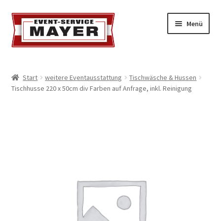
Menü
EVENT-SERVICE MAYER
Start
weitere Eventausstattung
Tischwäsche & Hussen
Tischhusse 220 x 50cm div Farben auf Anfrage, inkl. Reinigung
Event-Service
Standort & Öffnungszeiten
Impressionen
Kontakt & Feedback
Impressum
Geschäftsbedingungen