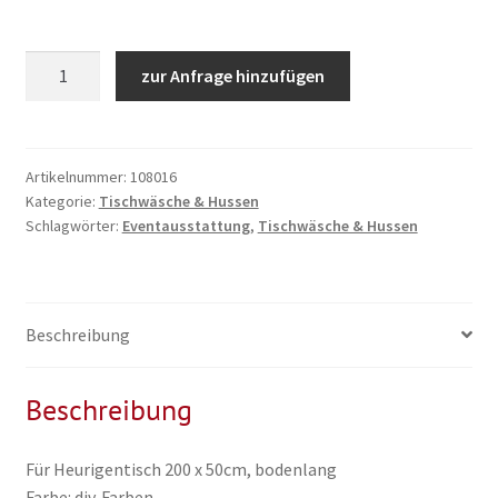
Tischhusse
zur Anfrage hinzufügen
220
x
50cm
div
Artikelnummer:
108016
Kategorie:
Tischwäsche & Hussen
Farben
Schlagwörter:
Eventausstattung
,
Tischwäsche & Hussen
auf
Anfrage,
inkl.
Reinigung
Beschreibung
Menge
Beschreibung
Für Heurigentisch 200 x 50cm, bodenlang
Farbe: div. Farben