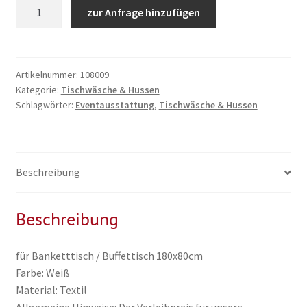
Tischtuch
zur Anfrage hinzufügen
+
Buffetskirting
74
x
Artikelnummer:
108009
Kategorie:
Tischwäsche & Hussen
520cm
Schlagwörter:
Eventausstattung
,
Tischwäsche & Hussen
weiß,
inkl.
Reinigung
Menge
Beschreibung
Beschreibung
für Banketttisch / Buffettisch 180x80cm
Farbe: Weiß
Material: Textil
Allgemeine Hinweise: Der Verleihpreis für unsere