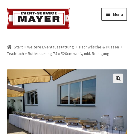
Menü
EVENT-SERVICE MAYER
Start
weitere Eventausstattung
Tischwäsche & Hussen
Tischtuch + Buffetskirting 74 x 520cm weiß, inkl. Reinigung
Event-Service
Standort & Öffnungszeiten
Impressionen
Kontakt & Feedback
Impressum
Geschäftsbedingungen