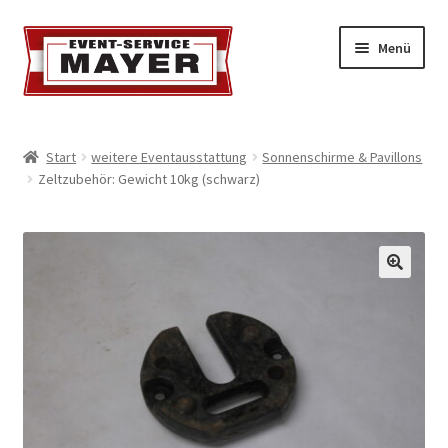
Menü
EVENT-SERVICE MAYER
Start
weitere Eventausstattung
Sonnenschirme & Pavillons
Zeltzubehör: Gewicht 10kg (schwarz)
Event-Service
Standort & Öffnungszeiten
Impressionen
Kontakt & Feedback
Impressum
Geschäftsbedingungen