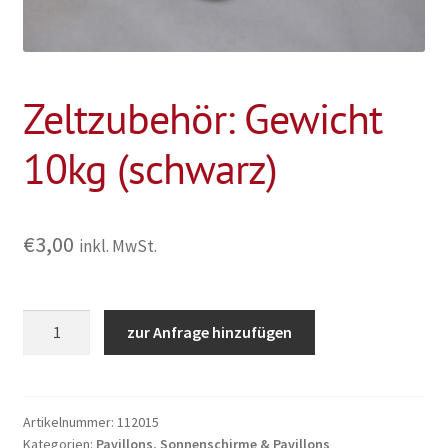
Zeltzubehör: Gewicht
10kg (schwarz)
€
3,00
inkl. MwSt.
Zeltzubehör:
zur Anfrage hinzufügen
Gewicht
10kg
(schwarz)
Menge
Artikelnummer:
112015
Kategorien:
Pavillons
,
Sonnenschirme & Pavillons