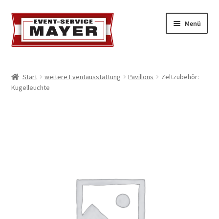
Menü
EVENT-SERVICE MAYER
Start
weitere Eventausstattung
Pavillons
Zeltzubehör:
Kugelleuchte
Event-Service
Standort & Öffnungszeiten
Impressionen
Kontakt & Feedback
Impressum
Geschäftsbedingungen