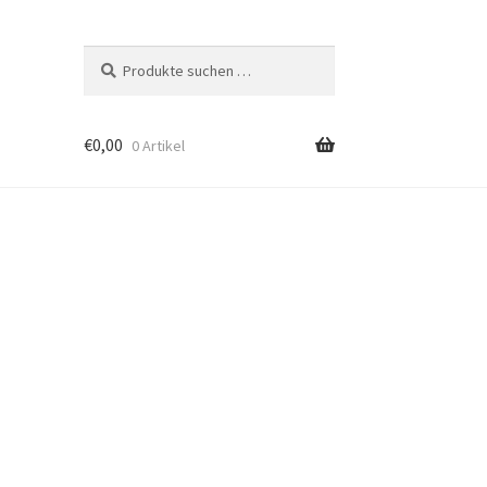
Suchen
Suchen
nach:
€
0,00
0 Artikel