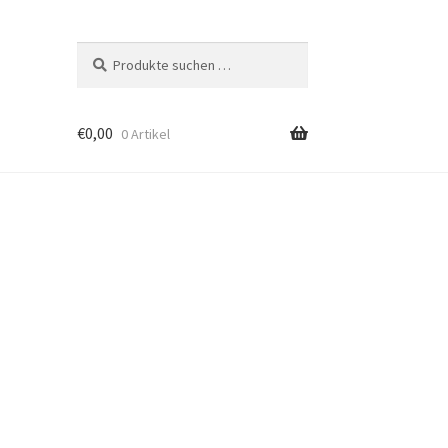
Suchen
Suchen
nach:
€
0,00
0 Artikel