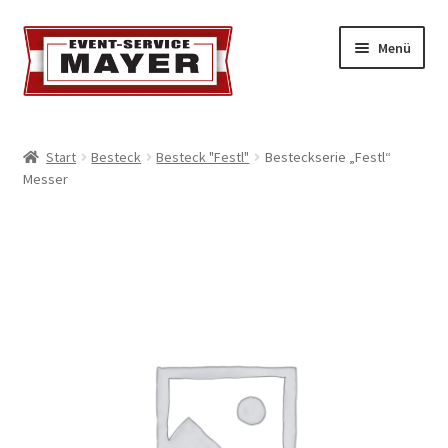
Menü
EVENT-SERVICE MAYER
Start
Besteck
Besteck "Festl"
Besteckserie „Festl“
Messer
Event-Service
Standort & Öffnungszeiten
Impressionen
Kontakt & Feedback
Impressum
Geschäftsbedingungen