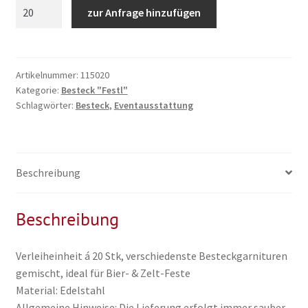
Besteckserie
zur Anfrage hinzufügen
"Festl"
Messer
Menge
Artikelnummer:
115020
Kategorie:
Besteck "Festl"
Schlagwörter:
Besteck
,
Eventausstattung
Beschreibung
Beschreibung
Verleiheinheit á 20 Stk, verschiedenste Besteckgarnituren
gemischt, ideal für Bier- & Zelt-Feste
Material: Edelstahl
Allgemeine Hinweise: Die Lieferung erfolgt immer sauber