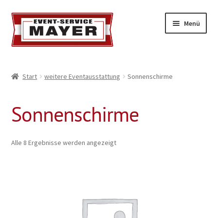
Menü
EVENT-SERVICE MAYER
Start
weitere Eventausstattung
Sonnenschirme
Event-Service
Sonnenschirme
Standort & Öffnungszeiten
Impressionen
Alle 8 Ergebnisse werden angezeigt
Kontakt & Feedback
Impressum
Geschäftsbedingungen