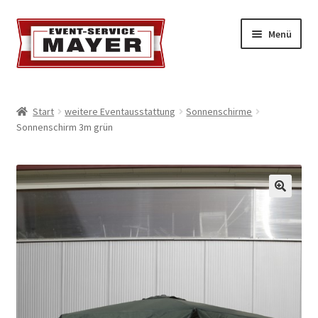
Menü
EVENT-SERVICE MAYER
Start
weitere Eventausstattung
Sonnenschirme
Sonnenschirm 3m grün
Event-Service
Standort & Öffnungszeiten
Impressionen
Kontakt & Feedback
Impressum
Geschäftsbedingungen