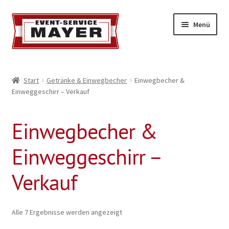
Menü
EVENT-SERVICE MAYER
Start
Getränke & Einwegbecher
Einwegbecher &
Einweggeschirr – Verkauf
Event-Service
Standort & Öffnungszeiten
Einwegbecher &
Impressionen
Einweggeschirr –
Verkauf
Kontakt & Feedback
Impressum
Alle 7 Ergebnisse werden angezeigt
Geschäftsbedingungen