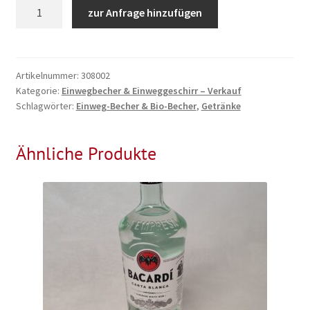
Einweg-
zur Anfrage hinzufügen
Becher
0,2L,
100
Stk
Artikelnummer:
308002
Kategorie:
Einwegbecher & Einweggeschirr – Verkauf
Menge
Schlagwörter:
Einweg-Becher & Bio-Becher
,
Getränke
Ähnliche Produkte