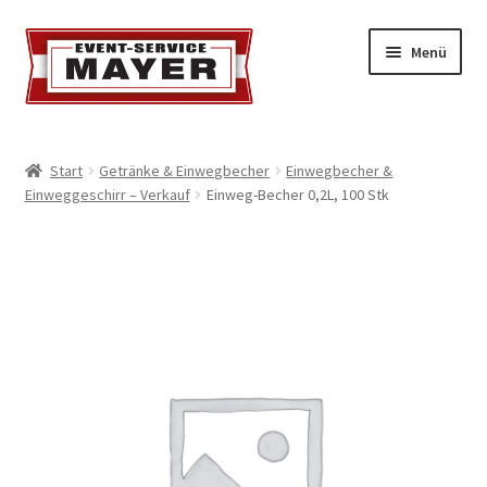
Menü
EVENT-SERVICE MAYER
Start
Getränke & Einwegbecher
Einwegbecher &
Einweggeschirr – Verkauf
Einweg-Becher 0,2L, 100 Stk
Event-Service
Standort & Öffnungszeiten
Impressionen
Kontakt & Feedback
Impressum
Geschäftsbedingungen