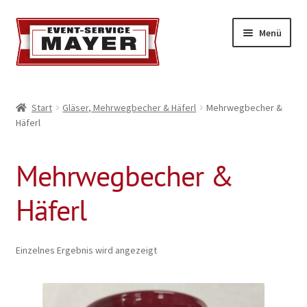
Menü
EVENT-SERVICE MAYER
Start
Gläser, Mehrwegbecher & Häferl
Mehrwegbecher &
Häferl
Event-Service
Standort & Öffnungszeiten
Mehrwegbecher &
Impressionen
Häferl
Kontakt & Feedback
Einzelnes Ergebnis wird angezeigt
Impressum
Geschäftsbedingungen