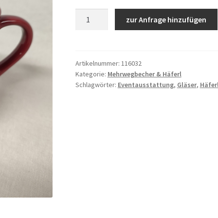
Punschhäferl
zur Anfrage hinzufügen
0,25L
inkl.
Reinigung
Menge
Artikelnummer:
116032
Kategorie:
Mehrwegbecher & Häferl
Schlagwörter:
Eventausstattung
,
Gläser
,
Häfer