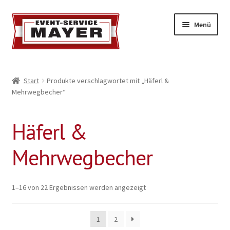
Menü
EVENT-SERVICE MAYER
Start
Produkte verschlagwortet mit „Häferl &
Mehrwegbecher“
Event-Service
Standort & Öffnungszeiten
Häferl &
Impressionen
Mehrwegbecher
Kontakt & Feedback
1–16 von 22 Ergebnissen werden angezeigt
Impressum
1
2
Geschäftsbedingungen