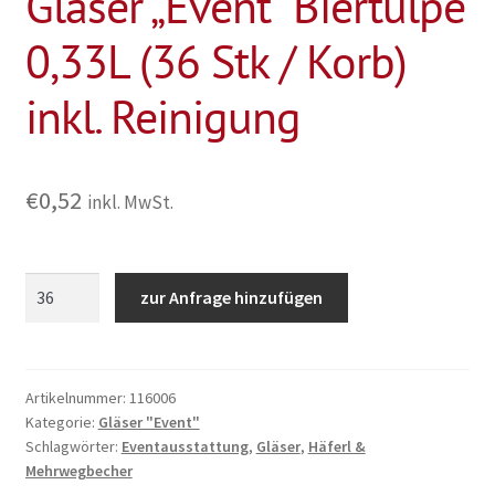
Gläser „Event“ Biertulpe
0,33L (36 Stk / Korb)
inkl. Reinigung
€
0,52
inkl. MwSt.
Gläser
zur Anfrage hinzufügen
"Event"
Biertulpe
0,33L
(36
Artikelnummer:
116006
Kategorie:
Gläser "Event"
Stk
Schlagwörter:
Eventausstattung
,
Gläser
,
Häferl &
/
Mehrwegbecher
Korb)