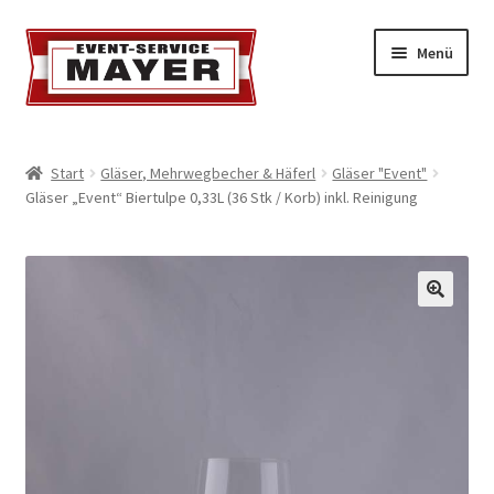
Menü
EVENT-SERVICE MAYER
Start
Gläser, Mehrwegbecher & Häferl
Gläser "Event"
Gläser „Event“ Biertulpe 0,33L (36 Stk / Korb) inkl. Reinigung
Event-Service
Standort & Öffnungszeiten
Impressionen
Kontakt & Feedback
Impressum
Geschäftsbedingungen