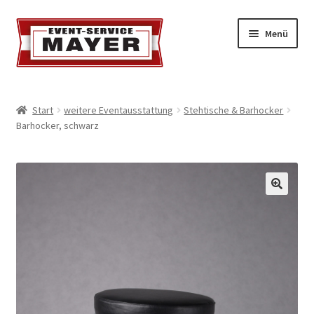
Menü
EVENT-SERVICE MAYER
Start
weitere Eventausstattung
Stehtische & Barhocker
Barhocker, schwarz
Event-Service
Standort & Öffnungszeiten
Impressionen
Kontakt & Feedback
Impressum
Geschäftsbedingungen