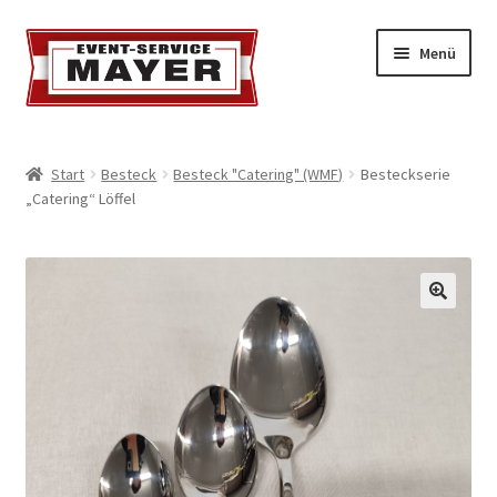
Menü
EVENT-SERVICE MAYER
Start
Besteck
Besteck "Catering" (WMF)
Besteckserie
„Catering“ Löffel
Event-Service
Standort & Öffnungszeiten
Impressionen
Kontakt & Feedback
Impressum
Geschäftsbedingungen