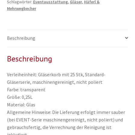
Schlagwörter:
Eventausstattung
,
Gläser
,
Häferl &
/
Mehrwegbecher
Korb)
inkl.
Reinigung
Menge
Beschreibung
Beschreibung
Verleiheinheit: Gläserkorb mit 25 Stk, Standard-
Gläserserie, maschinengereinigt, nicht poliert
Farbe: transparent
Größe: 0,25L
Material: Glas
Allgemeine Hinweise: Die Lieferung erfolgt immer sauber
(bei EVENT-Serie maschinengereinigt, nicht poliert) und
gebrauchsfertig, die Verrechnung der Reinigung ist
inkludiert.