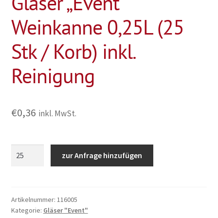
Gläser „Event“
Weinkanne 0,25L (25
Stk / Korb) inkl.
Reinigung
€
0,36
inkl. MwSt.
Gläser
zur Anfrage hinzufügen
"Event"
Weinkanne
0,25L
(25
Artikelnummer:
116005
Kategorie:
Gläser "Event"
Stk