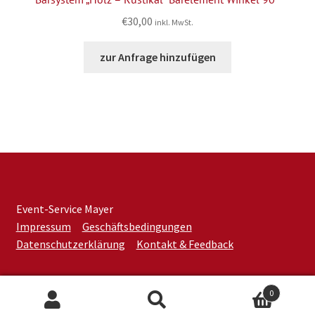
€
30,00
inkl. MwSt.
zur Anfrage hinzufügen
Event-Service Mayer
Impressum
Geschäftsbedingungen
Datenschutzerklärung
Kontakt & Feedback
0
Suchen
Suchen