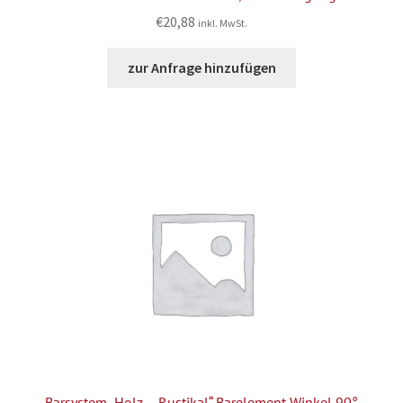
€
20,88
inkl. MwSt.
zur Anfrage hinzufügen
Barsystem „Holz – Rustikal“ Barelement Winkel 90°