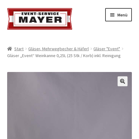
Menü
EVENT-SERVICE MAYER
Start
Gläser, Mehrwegbecher & Häferl
Gläser "Event"
Gläser „Event“ Weinkanne 0,25L (25 Stk / Korb) inkl. Reinigung
Event-Service
Standort & Öffnungszeiten
Impressionen
Kontakt & Feedback
Impressum
Geschäftsbedingungen