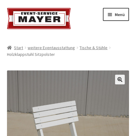
Menü
EVENT-SERVICE MAYER
Start
weitere Eventausstattung
Tische & Stühle
Holzklappstuhl Sitzpolster
Event-Service
Standort & Öffnungszeiten
Impressionen
Kontakt & Feedback
Impressum
Geschäftsbedingungen