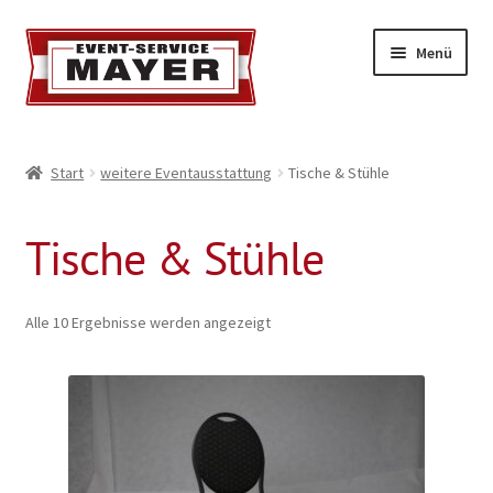
Menü
EVENT-SERVICE MAYER
Start
weitere Eventausstattung
Tische & Stühle
Event-Service
Tische & Stühle
Standort & Öffnungszeiten
Impressionen
Alle 10 Ergebnisse werden angezeigt
Kontakt & Feedback
Impressum
Geschäftsbedingungen