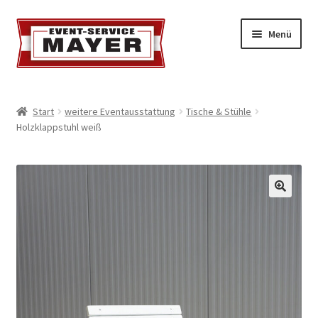
Menü
EVENT-SERVICE MAYER
Start
weitere Eventausstattung
Tische & Stühle
Holzklappstuhl weiß
Event-Service
Standort & Öffnungszeiten
Impressionen
Kontakt & Feedback
Impressum
Geschäftsbedingungen