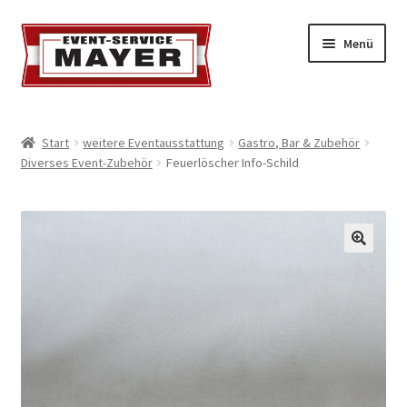
Menü
EVENT-SERVICE MAYER
Start
weitere Eventausstattung
Gastro, Bar & Zubehör
Diverses Event-Zubehör
Feuerlöscher Info-Schild
Event-Service
Standort & Öffnungszeiten
Impressionen
Kontakt & Feedback
Impressum
Geschäftsbedingungen