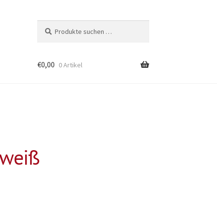
Suchen
Suchen
nach:
€
0,00
0 Artikel
 weiß