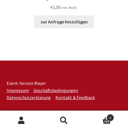
€
1,80
inkl. MwSt.
zur Anfrage hinzufügen
Event-Service Mayer
Impressum
Geschäftsbedingungen
Datenschutzerklärung
Kontakt & Feedback
0
Suchen
Suchen